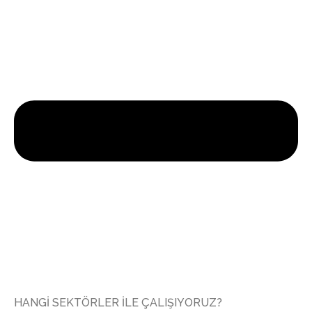
HANGİ SEKTÖRLER İLE ÇALIŞIYORUZ?