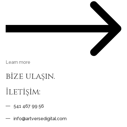
Learn more
bize ulaşın.
İletişim:
541 467 99 56
info@artversedigital.com